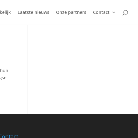
kelijk
Laatste nieuws
Onze partners
Contact
r hun
agse
Contact