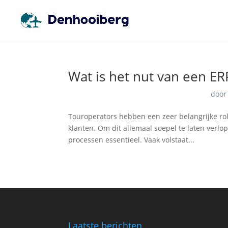
Wat is het nut van een E
doo
Touroperators hebben een zeer belangrijke rol 
klanten. Om dit allemaal soepel te laten verlo
processen essentieel. Vaak volstaat...
Laatste berichten