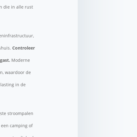
 die in alle rust
eninfrastructuur,
shuis.
Controleer
gast.
Moderne
en, waardoor de
lasting in de
uste stroompalen
p een camping of