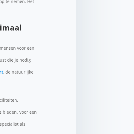
 op te nemen. Het
timaal
r mensen voor een
ust die je nodig
nt
, de natuurlijke
iliteiten.
e bieden. Voor een
pecialist als