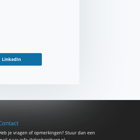
LinkedIn
Contact
Heb je vragen of opmerkingen? Stuur dan een
mail naar info @denhooiberg.nl.