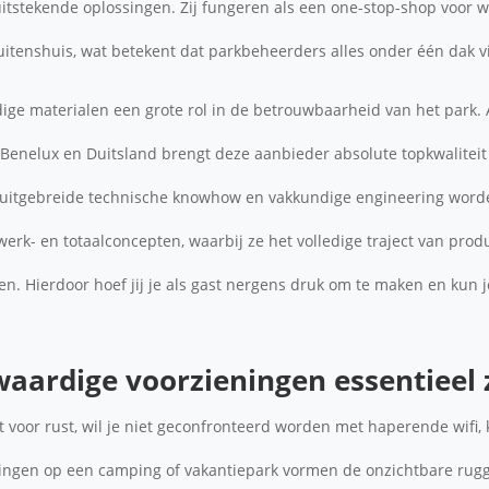
 uitstekende oplossingen. Zij fungeren als een one-stop-shop voor w
buitenshuis, wat betekent dat parkbeheerders alles onder één dak 
ge materialen een grote rol in de betrouwbaarheid van het park. A
 Benelux en Duitsland brengt deze aanbieder absolute topkwaliteit
n uitgebreide technische knowhow en vakkundige engineering word
rk- en totaalconcepten, waarbij ze het volledige traject van prod
gen. Hierdoor hoef jij je als gast nergens druk om te maken en kun 
ardige voorzieningen essentieel z
 voor rust, wil je niet geconfronteerd worden met haperende wifi,
ningen op een camping of vakantiepark vormen de onzichtbare rug