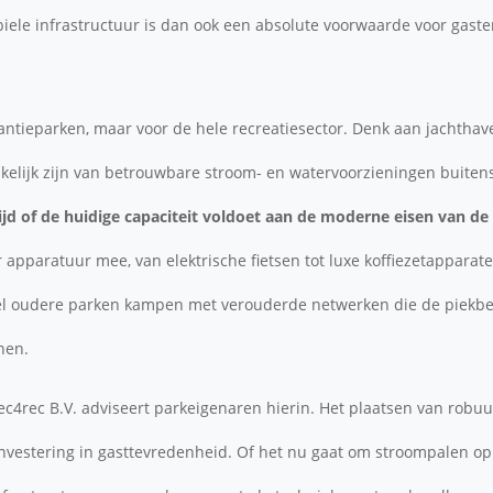
biele infrastructuur is dan ook een absolute voorwaarde voor gasten
akantieparken, maar voor de hele recreatiesector. Denk aan jachthav
kelijk zijn van betrouwbare stroom- en watervoorzieningen buiten
ijd of de huidige capaciteit voldoet aan de moderne eisen van de 
apparatuur mee, van elektrische fietsen tot luxe koffiezetapparat
Veel oudere parken kampen met verouderde netwerken die de piekbe
nen.
ec4rec B.V. adviseert parkeigenaren hierin. Het plaatsen van robu
 investering in gasttevredenheid. Of het nu gaat om stroompalen o