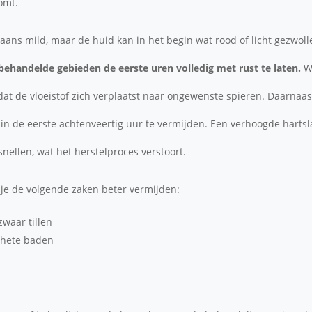
omt.
gaans mild, maar de huid kan in het begin wat rood of licht gezwoll
 behandelde gebieden de eerste uren volledig met rust te laten.
Wr
dat de vloeistof zich verplaatst naar ongewenste spieren. Daarnaas
 in de eerste achtenveertig uur te vermijden. Een verhoogde harts
ellen, wat het herstelproces verstoort.
 je de volgende zaken beter vermijden:
zwaar tillen
 hete baden