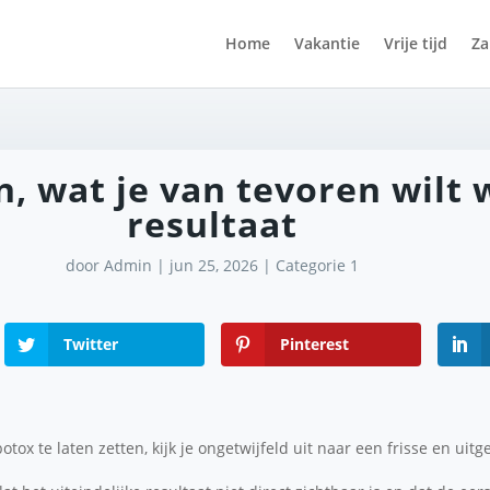
Home
Vakantie
Vrije tijd
Za
n, wat je van tevoren wilt
resultaat
door
Admin
|
jun 25, 2026
|
Categorie 1
Twitter
Pinterest
tox te laten zetten, kijk je ongetwijfeld uit naar een frisse en uitge