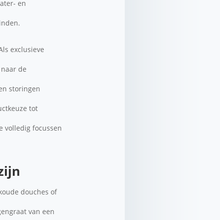
ater- en
vinden.
ls exclusieve
 naar de
en storingen
uctkeuze tot
je volledig focussen
ijn
 koude douches of
gengraat van een