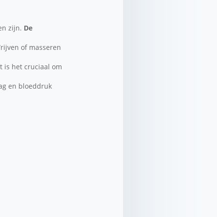
en zijn.
De
ijven of masseren
t is het cruciaal om
lag en bloeddruk