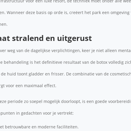
frastructuur voor een luxe resort, de techniek moet onder alle 
ren. Wanneer deze basis op orde is, creëert het park een omgeving
nen.
aat stralend en uitgerust
 ver weg van de dagelijkse verplichtingen, keer je niet alleen ment
 behandeling is het definitieve resultaat van de botox volledig zi
 de huid toont gladder en frisser. De combinatie van de cosmetisc
rgt voor een maximaal effect.
eze periode zo soepel mogelijk doorloopt, is een goede voorbereidi
unten in gedachten voor je vertrekt:
t betrouwbare en moderne faciliteiten.