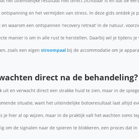
t het uiteindelijke resultaat niet direct zichtbaar is en dat de ee
ontspanning en het vermijden van stress. In deze gids ontdek je p
 en waarom een ontspannen ‘recovery retreat’ in de natuur, voorzi
 manier is om in alle rust te herstellen. Daarbij wil je tijdens je
ten, zoals een eigen
stroompaal
bij de accommodatie om je appara
wachten direct na de behandeling?
iek uit en verwacht direct een strakke huid te zien, maar in de spieg
komende situatie, want het uiteindelijke botoxresultaat laat altijd 
ts je hier al op wijzen, maar in de praktijk valt het wachten soms 
dig om de signalen naar de spieren te blokkeren, een proces dat i